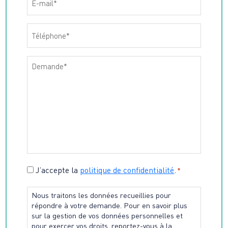
Téléphone
*
Message
*
Consentement
J’accepte la
politique de confidentialité
.
*
*
Nous traitons les données recueillies pour
répondre à votre demande. Pour en savoir plus
sur la gestion de vos données personnelles et
pour exercer vos droits, reportez-vous à la