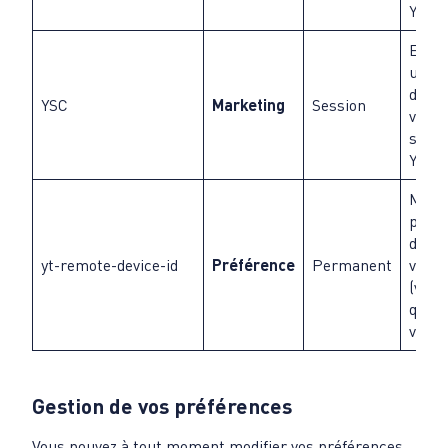
YouT
Enreg
une s
de le
YSC
Marketing
Session
vidéo
stati
YouT
Mémo
préfé
du le
yt-remote-device-id
Préférence
Permanent
vidéo
(volu
quali
vos vi
Gestion de vos préférences
Vous pouvez à tout moment modifier vos préférences.