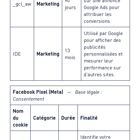
90
sur une annonce
_gcl_aw
Marketing
jours
Google Ads pour
attribuer les
conversions.
Utilisé par Google
pour afficher des
publicités
13
IDE
Marketing
personnalisées et
mois
mesurer leur
performance sur
d’autres sites.
Facebook Pixel (Meta)
— Base légale :
Consentement
Nom
du
Catégorie
Durée
Finalité
cookie
Identifie votre