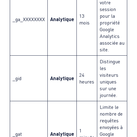
votre
session
13
pour la
_ga_XXXXXXXX
Analytique
mois
propriété
Google
Analytics
associée au
site.
Distingue
les
24
visiteurs
_gid
Analytique
heures
uniques
sur une
journée.
Limite le
nombre de
requêtes
envoyées à
1
_gat
Analytique
Google