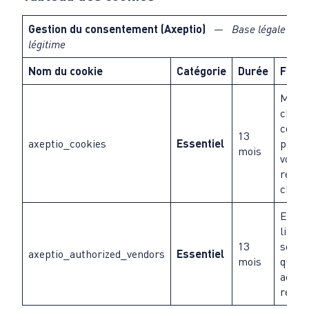
Gestion du consentement (Axeptio)
— Base légale : Int
légitime
Nom du cookie
Catégorie
Durée
Finali
Mémor
choix
cons
13
axeptio_cookies
Essentiel
pour 
mois
vous
redem
chaque
Enreg
liste 
13
servic
axeptio_authorized_vendors
Essentiel
mois
que v
accep
refus