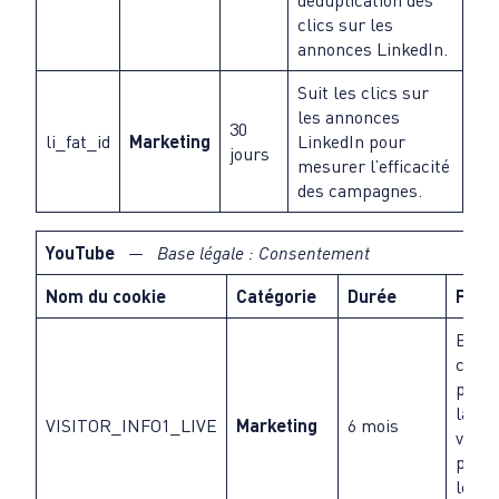
déduplication des
clics sur les
annonces LinkedIn.
Suit les clics sur
les annonces
30
li_fat_id
Marketing
LinkedIn pour
jours
mesurer l’efficacité
des campagnes.
YouTube
— Base légale : Consentement
Nom du cookie
Catégorie
Durée
Final
Estim
conn
pour 
la qu
VISITOR_INFO1_LIVE
Marketing
6 mois
vidéo
perso
les a