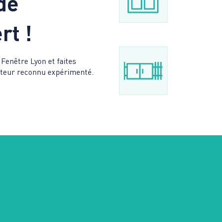
de
rt !
 Fenêtre Lyon et faites
lateur reconnu expérimenté.