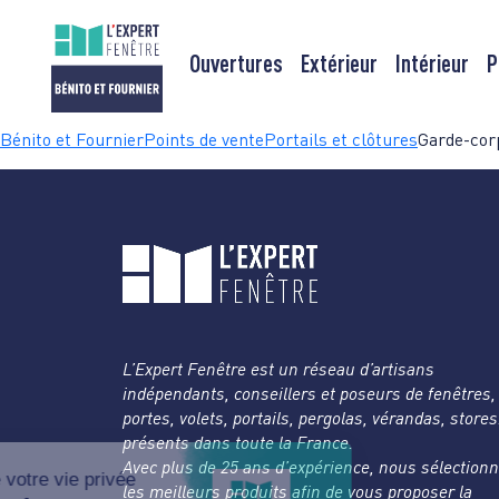
Ouvertures
Extérieur
Intérieur
P
Passer
Bénito et Fournier
Points de vente
Portails et clôtures
Garde-cor
au
contenu
L’Expert Fenêtre est un réseau d’artisans
indépendants, conseillers et poseurs de fenêtres,
portes, volets, portails, pergolas, vérandas, store
présents dans toute la France.
Avec plus de 25 ans d’expérience, nous sélection
les meilleurs produits afin de vous proposer la