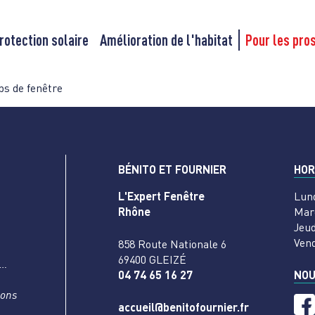
rotection solaire
Amélioration de l'habitat
Pour les pro
ps de fenêtre
BÉNITO ET FOURNIER
HOR
L'Expert Fenêtre
Lun
Rhône
Mar
Jeud
Ven
858 Route Nationale 6
69400 GLEIZÉ
s…
04 74 65 16 27
NOU
nons
accueil@benitofournier.fr