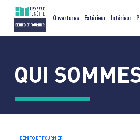
Ouvertures
Extérieur
Intérieur
P
Passer
au
contenu
QUI SOMMES
BÉNITO ET FOURNIER