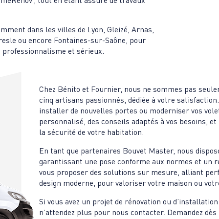
meRénov’, tout en étant assuré de travaux
mment dans les villes de Lyon, Gleizé, Arnas,
bresle ou encore Fontaines-sur-Saône, pour
c professionnalisme et sérieux.
Chez Bénito et Fournier, nous ne sommes pas seule
cinq artisans passionnés, dédiée à votre satisfactio
installer de nouvelles portes ou moderniser vos vol
personnalisé, des conseils adaptés à vos besoins, et u
la sécurité de votre habitation.
En tant que partenaires Bouvet Master, nous disposo
garantissant une pose conforme aux normes et un r
vous proposer des solutions sur mesure, alliant pe
design moderne, pour valoriser votre maison ou vot
Si vous avez un projet de rénovation ou d’installatio
n’attendez plus pour nous contacter. Demandez dès m