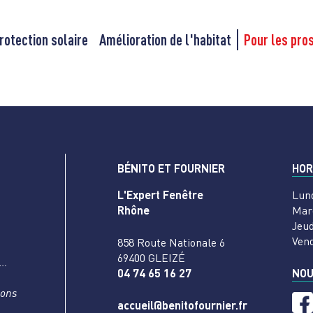
rotection solaire
Amélioration de l'habitat
Pour les pro
BÉNITO ET FOURNIER
HOR
L'Expert Fenêtre
Lun
Rhône
Mar
Jeud
Ven
858 Route Nationale 6
69400 GLEIZÉ
s…
04 74 65 16 27
NOU
nons
accueil@benitofournier.fr