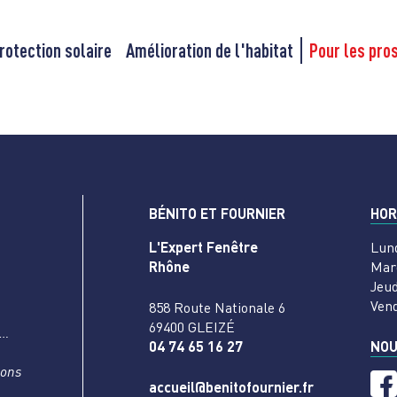
rotection solaire
Amélioration de l'habitat
Pour les pro
BÉNITO ET FOURNIER
HOR
L'Expert Fenêtre
Lun
Rhône
Mar
Jeud
Ven
858 Route Nationale 6
69400 GLEIZÉ
s…
04 74 65 16 27
NOU
nons
accueil@benitofournier.fr