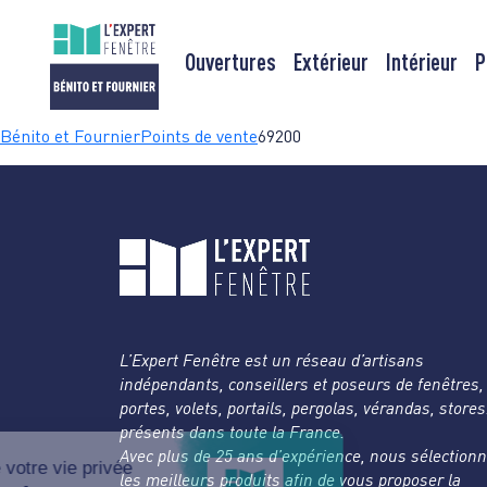
Ouvertures
Extérieur
Intérieur
P
Passer
Bénito et Fournier
Points de vente
69200
au
contenu
L’Expert Fenêtre est un réseau d’artisans
indépendants, conseillers et poseurs de fenêtres,
portes, volets, portails, pergolas, vérandas, store
présents dans toute la France.
Avec plus de 25 ans d’expérience, nous sélection
les meilleurs produits afin de vous proposer la