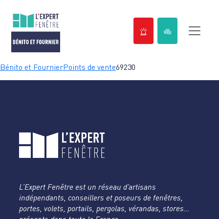
Passer
Bénito et Fournier
Points de vente
69230
au
contenu
L’Expert Fenêtre est un réseau d’artisans
indépendants, conseillers et poseurs de fenêtres,
portes, volets, portails, pergolas, vérandas, stores…