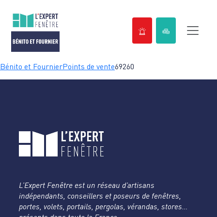
Passer
Bénito et Fournier
Points de vente
69260
au
contenu
L’Expert Fenêtre est un réseau d’artisans
indépendants, conseillers et poseurs de fenêtres,
portes, volets, portails, pergolas, vérandas, stores…