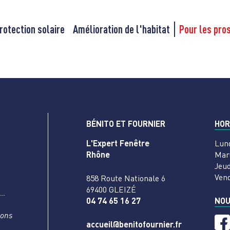
rotection solaire
Amélioration de l'habitat
Pour les pro
BÉNITO ET FOURNIER
HOR
L'Expert Fenêtre
Lun
Rhône
Mar
Jeud
Ven
858 Route Nationale 6
69400 GLEIZÉ
s…
04 74 65 16 27
NOU
nons
accueil@benitofournier.fr