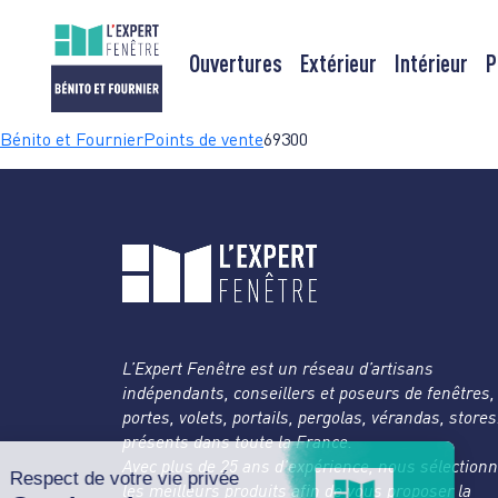
Ouvertures
Extérieur
Intérieur
P
Passer
Bénito et Fournier
Points de vente
69300
au
contenu
L’Expert Fenêtre est un réseau d’artisans
indépendants, conseillers et poseurs de fenêtres,
portes, volets, portails, pergolas, vérandas, store
présents dans toute la France.
Avec plus de 25 ans d’expérience, nous sélection
les meilleurs produits afin de vous proposer la