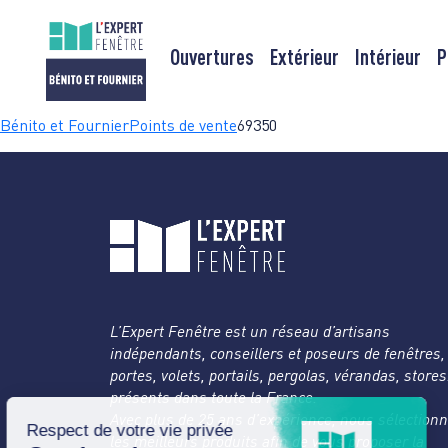
Ouvertures
Extérieur
Intérieur
P
Passer
Bénito et Fournier
Points de vente
69350
au
contenu
L’Expert Fenêtre est un réseau d’artisans
indépendants, conseillers et poseurs de fenêtres,
portes, volets, portails, pergolas, vérandas, store
présents dans toute la France.
Avec plus de 25 ans d’expérience, nous sélection
les meilleurs produits afin de vous proposer la