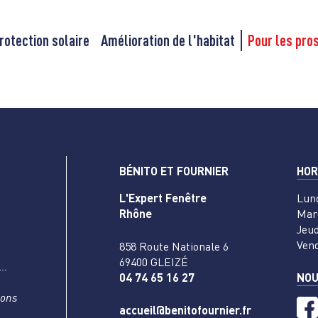
rotection solaire
Amélioration de l'habitat
Pour les pro
BÉNITO ET FOURNIER
HOR
L'Expert Fenêtre
Lun
Rhône
Mar
Jeud
Ven
858 Route Nationale 6
69400 GLEIZÉ
s…
04 74 65 16 27
NOU
nons
accueil@benitofournier.fr