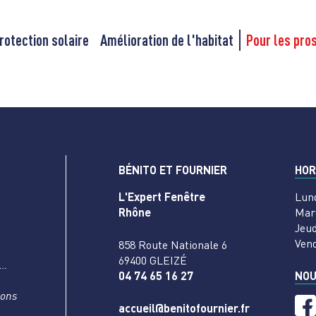
rotection solaire
Amélioration de l'habitat
Pour les pro
BÉNITO ET FOURNIER
HOR
L'Expert Fenêtre
Lun
Rhône
Mar
Jeud
Ven
858 Route Nationale 6
69400 GLEIZÉ
s…
04 74 65 16 27
NOU
nons
accueil@benitofournier.fr