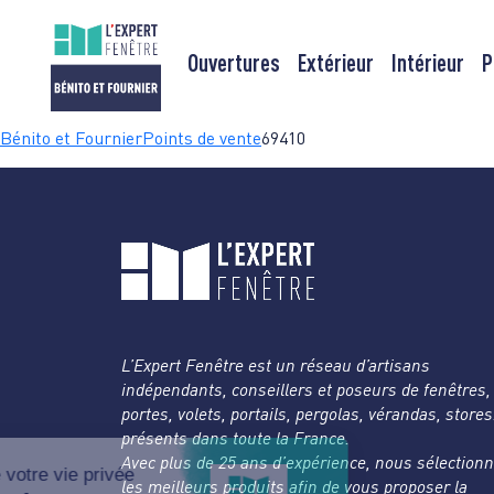
Ouvertures
Extérieur
Intérieur
P
Passer
Bénito et Fournier
Points de vente
69410
au
contenu
L’Expert Fenêtre est un réseau d’artisans
indépendants, conseillers et poseurs de fenêtres,
portes, volets, portails, pergolas, vérandas, store
présents dans toute la France.
Avec plus de 25 ans d’expérience, nous sélection
les meilleurs produits afin de vous proposer la