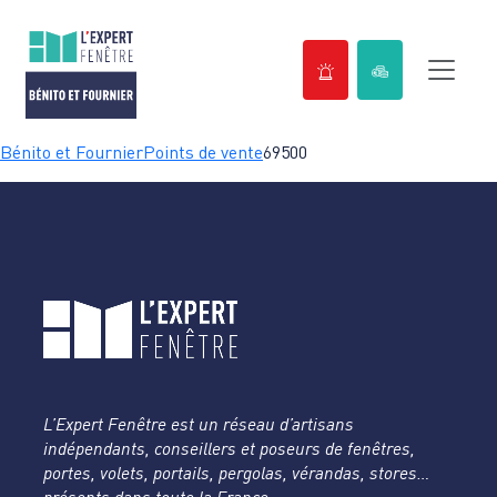
Passer
Bénito et Fournier
Points de vente
69500
au
contenu
L’Expert Fenêtre est un réseau d’artisans
indépendants, conseillers et poseurs de fenêtres,
portes, volets, portails, pergolas, vérandas, stores…