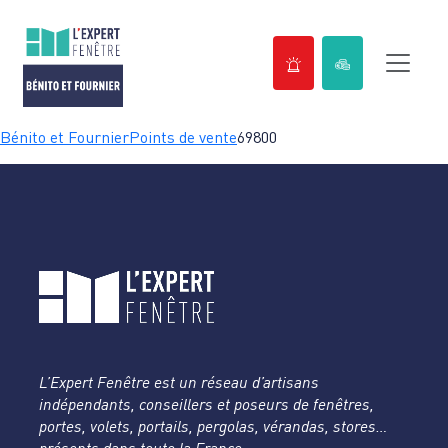
Passer
Bénito et Fournier
Points de vente
69800
au
contenu
L’Expert Fenêtre est un réseau d’artisans
indépendants, conseillers et poseurs de fenêtres,
portes, volets, portails, pergolas, vérandas, stores…