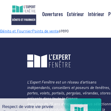
Ouvertures
Extérieur
Intérieur
P
Passer
Bénito et Fournier
Points de vente
69890
au
contenu
L’Expert Fenêtre est un réseau d’artisans
indépendants, conseillers et poseurs de fenêtres,
portes, volets, portails, pergolas, vérandas, store
présents dans toute la France.
Avec plus de 25 ans d’expérience, nous sélection
les meilleurs produits afin de vous proposer la