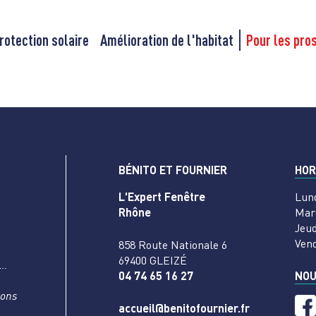
rotection solaire
Amélioration de l'habitat
Pour les pro
BÉNITO ET FOURNIER
HOR
L'Expert Fenêtre
Lun
Rhône
Mar
Jeud
Ven
858 Route Nationale 6
69400 GLEIZÉ
s…
04 74 65 16 27
NOU
nons
accueil@benitofournier.fr