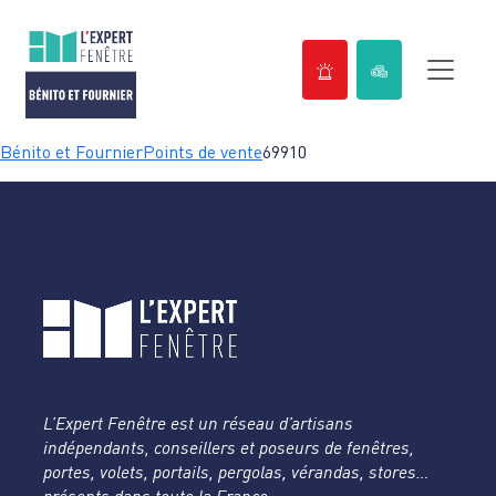
Passer
Bénito et Fournier
Points de vente
69910
au
contenu
L’Expert Fenêtre est un réseau d’artisans
indépendants, conseillers et poseurs de fenêtres,
portes, volets, portails, pergolas, vérandas, stores…