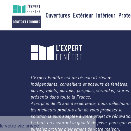
Passer
au
Ouvertures
Extérieur
Intérieur
Prote
contenu
L’Expert Fenêtre est un réseau d’artisans
indépendants, conseillers et poseurs de fenêtres,
portes, volets, portails, pergolas, vérandas, stores
présents dans toute la France.
Avec plus de 25 ans d’expérience, nous sélectionn
les meilleurs produits afin de vous proposer la
solution la plus adaptée à votre projet de rénovatio
Le tout, en assurant la qualité de pose, pour que 
puissiez profiter pleinement de votre maison.