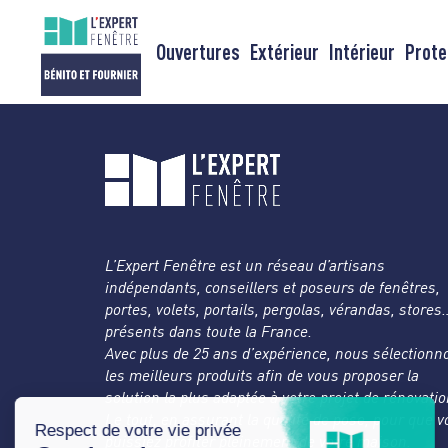
Passer
au
Ouvertures
Extérieur
Intérieur
Prote
contenu
L’Expert Fenêtre est un réseau d’artisans
indépendants, conseillers et poseurs de fenêtres,
portes, volets, portails, pergolas, vérandas, stores
présents dans toute la France.
Avec plus de 25 ans d’expérience, nous sélectionn
les meilleurs produits afin de vous proposer la
solution la plus adaptée à votre projet de rénovatio
Le tout, en assurant la qualité de pose, pour que 
puissiez profiter pleinement de votre maison.