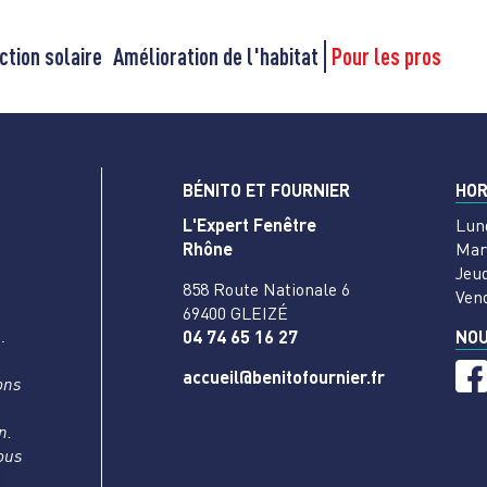
ction solaire
Amélioration de l'habitat
Pour les pros
BÉNITO ET FOURNIER
HOR
L'Expert Fenêtre
Lun
Rhône
Mar
Jeud
858 Route Nationale 6
Ven
69400 GLEIZÉ
…
04 74 65 16 27
NOU
accueil@benitofournier.fr
ons
n.
vous