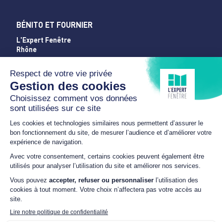
BÉNITO ET FOURNIER
L'Expert Fenêtre
Rhône
858 Route Nationale 6
69400 GLEIZÉ
04 74 65 16 27
accueil@benitofournier.fr
HORAIRES
Lundi
8h00 – 12h00 / 13h30 –
17h30
Mardi et mercredi
8h00 - 12h00
Jeudi
8h00 – 12h00 / 13h30 –
17h30
Vendredi
8h00 - 12h00
NOUS SUIVRE