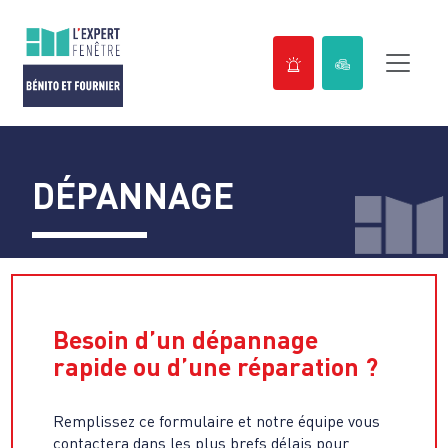
Passer
au
contenu
DÉPANNAGE
Besoin d’un dépannage
rapide ou d’une réparation ?
Remplissez ce formulaire et notre équipe vous
contactera dans les plus brefs délais pour